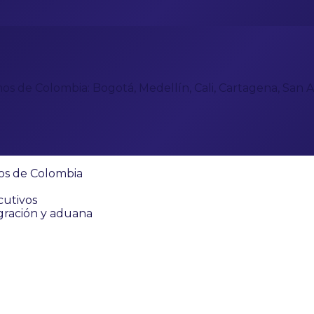
s de Colombia: Bogotá, Medellín, Cali, Cartagena, San An
os de Colombia
cutivos
igración y aduana