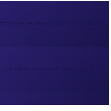
ación, aduana y slots aéreos coordinada por nuestro
la, San Andrés, Leticia, Pacífico, Amazonía y Llanos.