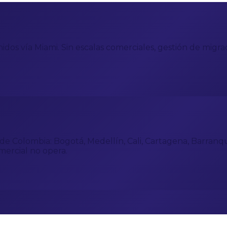
idos vía Miami. Sin escalas comerciales, gestión de migr
e Colombia: Bogotá, Medellín, Cali, Cartagena, Barranquil
mercial no opera.