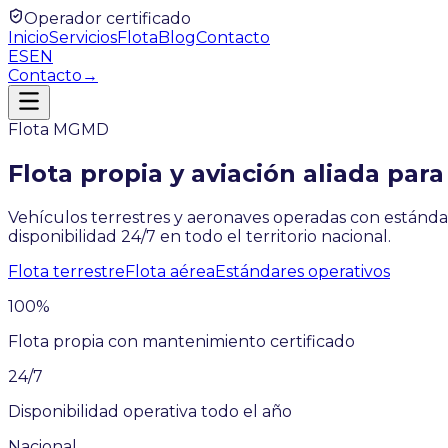
Operador certificado
Inicio
Servicios
Flota
Blog
Contacto
ES
EN
Contacto
→
Flota MGMD
Flota propia y aviación aliada pa
Vehículos terrestres y aeronaves operadas con estándar
disponibilidad 24/7 en todo el territorio nacional.
Flota terrestre
Flota aérea
Estándares operativos
100%
Flota propia con mantenimiento certificado
24/7
Disponibilidad operativa todo el año
Nacional