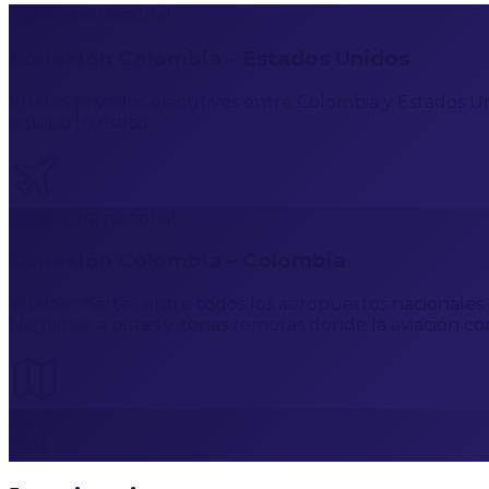
Ruta internacional
Conexión Colombia – Estados Unidos
Vuelos privados ejecutivos entre Colombia y Estados Un
equipo logístico.
Cobertura nacional
Conexión Colombia – Colombia
Vuelos chárter entre todos los aeropuertos nacionales d
Llegamos a pistas y zonas remotas donde la aviación co